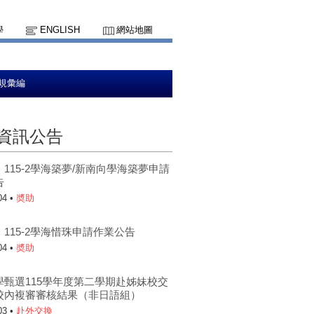
學
ENGLISH
網站地圖
規彙編
資訊公告
115-2學海築夢/新南向學海築夢申請
告
04 •
奬助
115-2學海惜珠申請作業公告
04 •
奬助
學甄選115學年度第二學期赴姊妹校交
校內複審審核結果（非日語組）
03 •
赴外交換