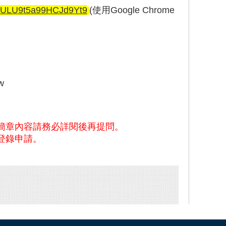
le/ULU9t5a99HCJd9Yt9
(使用Google Chrome
w
簡章內容請務必詳閱後再提問。
登錄申請。