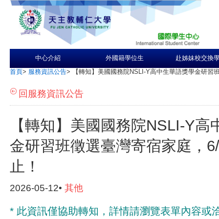
中心介紹
外國籍學位生
赴姊妹校交換
首頁
>
服務資訊公告
>
【轉知】美國國務院NSLI-Y高中生華語獎學金研習
回服務資訊公告
【轉知】美國國務院NSLI-Y
金研習班徵選臺灣寄宿家庭，6/
止！
2026-05-12•
其他
* 此資訊僅協助轉知，詳情請瀏覽表單內容或